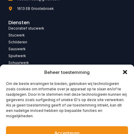
1613 EB Grootebroek
Diensten
Decoratief stucwerk
Stucwerk
Schilderen
Sauswerk
Spuitwerk
Schuurwerk
Renovatie
Beheer toestemming
Badkamerrenovatie
Om de beste ervaringen te bieden, gebruiken wij technologieën
zoals cookies om informatie over je apparaat op te slaan en/of te
Direct naar
raadplegen. Door in te stemmen met deze technologieën kunnen wij
Home
gegevens zoals surfgedrag of unieke ID's op deze site verwerken.
Diensten
Als je geen toestemming geeft of uw toestemming intrekt, kan dit
Foto’s
een nadelige invloed hebben op bepaalde functies en
mogelijkheden.
Klantervaring
Contact
Privacybeleid
Accepteren