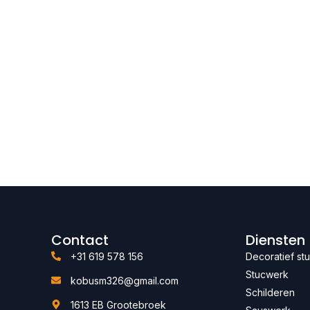
Contact
Diensten
+31 619 578 156
Decoratief st
Stucwerk
kobusm326@gmail.com
Schilderen
1613 EB Grootebroek