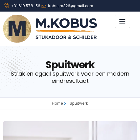
+31 619 578 156
kobusm326@gmail.com
Spuitwerk
Strak en egaal spuitwerk voor een modern
eindresultaat
Home
Spuitwerk