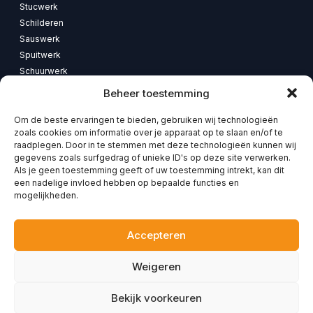
Stucwerk
Schilderen
Sauswerk
Spuitwerk
Schuurwerk
Renovatie
Beheer toestemming
Badkamerrenovatie
Om de beste ervaringen te bieden, gebruiken wij technologieën
zoals cookies om informatie over je apparaat op te slaan en/of te
Direct naar
raadplegen. Door in te stemmen met deze technologieën kunnen wij
Home
gegevens zoals surfgedrag of unieke ID's op deze site verwerken.
Diensten
Als je geen toestemming geeft of uw toestemming intrekt, kan dit
Foto’s
een nadelige invloed hebben op bepaalde functies en
mogelijkheden.
Klantervaring
Contact
Privacybeleid
Accepteren
Weigeren
Copyright ©
2026
M.KOBUS. All rights reserved.
Bekijk voorkeuren