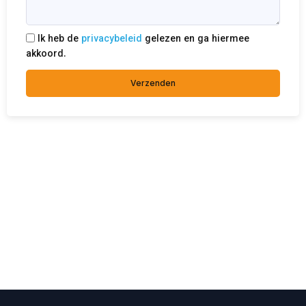
Ik heb de
privacybeleid
gelezen en ga hiermee
akkoord.
Verzenden
Vakmanschap waarop u kunt
vertrouwen
Met jarenlange ervaring en oog voor detail zorg ik voor
afwerkingen die technisch sterk en esthetisch perfect zijn.
Voor elk project lever ik kwaliteit, precisie en een resultaat
dat lang mooi blijft.