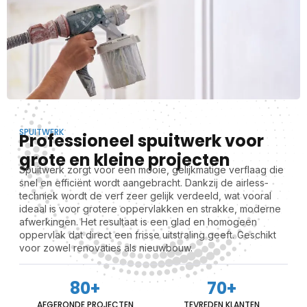
SPUITWERK
Professioneel spuitwerk voor
grote en kleine projecten
Spuitwerk zorgt voor een mooie, gelijkmatige verflaag die
snel en efficiënt wordt aangebracht. Dankzij de airless-
techniek wordt de verf zeer gelijk verdeeld, wat vooral
ideaal is voor grotere oppervlakken en strakke, moderne
afwerkingen. Het resultaat is een glad en homogeen
oppervlak dat direct een frisse uitstraling geeft. Geschikt
voor zowel renovaties als nieuwbouw.
80
+
70
+
AFGERONDE PROJECTEN
TEVREDEN KLANTEN