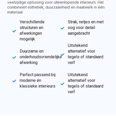
veelzijdige oplossing voor uiteenlopende interieurs. Het
combineert esthetiek, duurzaamheid en maatwerk in één
materiaal.
Verschillende
Strak, netjes en met
structuren en
oog voor detail
afwerkingen
aangebracht
mogelijk
Uitstekend
Duurzame en
alternatief voor
onderhoudsvriendelijke
tegels of standaard
afwerking
verf
Perfect passend bij
Uitstekend
moderne én
alternatief voor
klassieke interieurs
tegels of standaard
verf